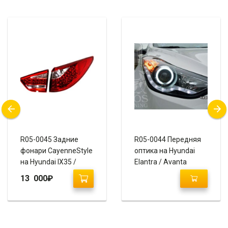
R05-0045 Задние
R05-0044 Передняя
фонари CayenneStyle
оптика на Hyundai
на Hyundai IX35 /
Elantra / Avanta
Tucson (красный
13 000
₽
хром)