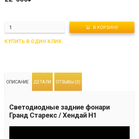
Количество
В КОРЗИНУ
G02-
0058
КУПИТЬ В ОДИН КЛИК
Светодиодные
задние
фонари
Гранд
Старекс
ОПИСАНИЕ
ДЕТАЛИ
ОТЗЫВЫ (0)
/
Хендай
Н1
Светодиодные задние фонари
Гранд Старекс / Хендай Н1