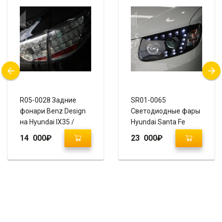
R05-0028 Задние
SR01-0065
фонари Benz Design
Светодиодные фары
на Hyundai IX35 /
Hyundai Santa Fe
Tucson IX
2006+”AUDI Q7 Style”
14 000
₽
23 000
₽
(прозрачные, хром)