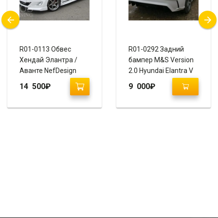
R01-0113 Обвес
R01-0292 Задний
Хендай Элантра /
бампер M&S Version
Аванте NefDesign
2.0 Hyundai Elantra V
(2010-2014)
14 500
₽
9 000
₽