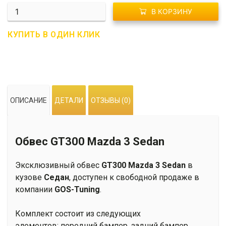
Количество
В КОРЗИНУ
R01-
0179
КУПИТЬ В ОДИН КЛИК
Обвес
GT300
Mazda
3
Sedan
ОПИСАНИЕ
ДЕТАЛИ
ОТЗЫВЫ (0)
Обвес GT300 Mazda 3 Sedan
Эксклюзивный обвес
GT300 Mazda 3 Sedan
в
кузове
Седан
, доступен к свободной продаже в
компании
GOS-Tuning
.
Комплект состоит из следующих
элементов: передний бампер, задний бампер,