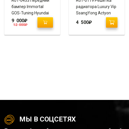
R01-0433 Передний
R01-0119 Решетка
бампер Immortal
радиатора Luxury Vip
GOS-Tuning Hyundai
SsangYong Actyon
Elantra Avante MD
2010-2013
9 000
₽
4 500
₽
12 000
₽
МЫ В СОЦСЕТЯХ