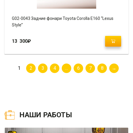
G02-0043 Задние фонари Toyota Corolla E160 “Lexus
Style”
13 300
₽
1
2
3
4
…
6
7
8
→
НАШИ РАБОТЫ