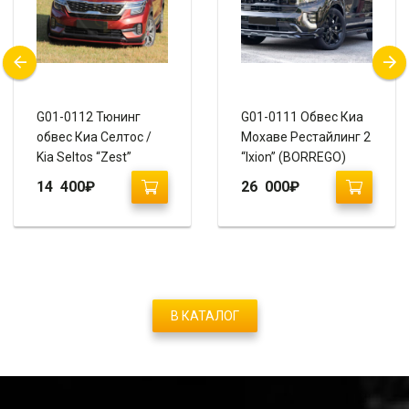
G01-0112 Тюнинг
G01-0111 Обвес Киа
обвес Киа Селтос /
Мохаве Рестайлинг 2
Kia Seltos “Zest”
“Ixion” (BORREGO)
14 400
₽
26 000
₽
В КАТАЛОГ