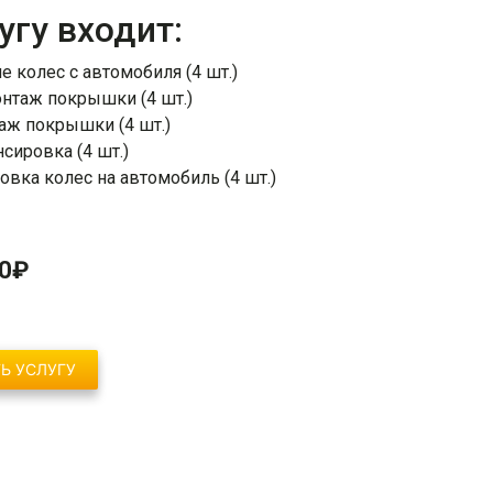
угу входит:
жки
Спойлеры / Козырьки на стекло
е колес с автомобиля (4 шт.)
нтаж покрышки (4 шт.)
аж покрышки (4 шт.)
фонари
сировка (4 шт.)
овка колес на автомобиль (4 шт.)
0
₽
Ь УСЛУГУ