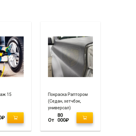
аж 15
Покраска Раптором
(Седан, хетчбэк,
универсал)
80
0
₽
От
000
₽