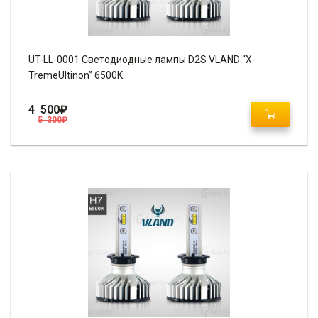
UT-LL-0001 Светодиодные лампы D2S VLAND “X-
TremeUltinon” 6500K
4 500
₽
5 300
₽