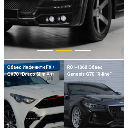
Обвес Инфинити FX /
R01-1068 Обвес
QX70 «Draco Slim Kit»
Genesis G70 “R-line”