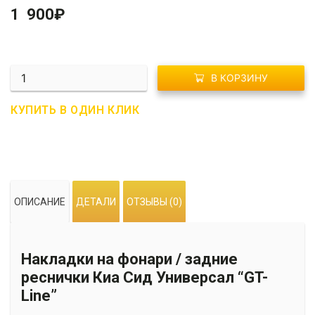
1 900
₽
Количество
В КОРЗИНУ
R01-
1013
КУПИТЬ В ОДИН КЛИК
Накладки
на
фонари
/
задние
ОПИСАНИЕ
ДЕТАЛИ
ОТЗЫВЫ (0)
реснички
Киа
Сид
Накладки на фонари / задние
Универсал
"GT-
реснички Киа Сид Универсал “GT-
Line"
Line”