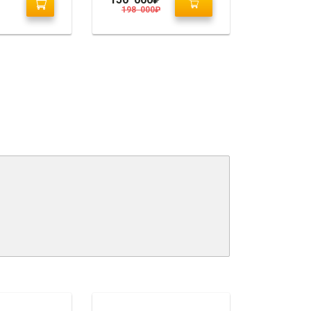
198 000
₽