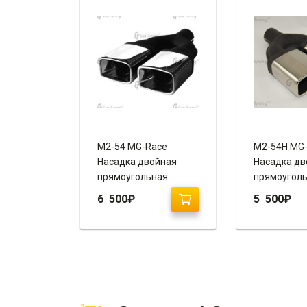
M2-54 MG-Race
M2-54H MG
Насадка двойная
Насадка дв
прямоугольная
прямоугол
прямая
прямая
6 500
₽
5 500
₽
(завальцованная, с
(завальцов
рюмкой)
пустая)