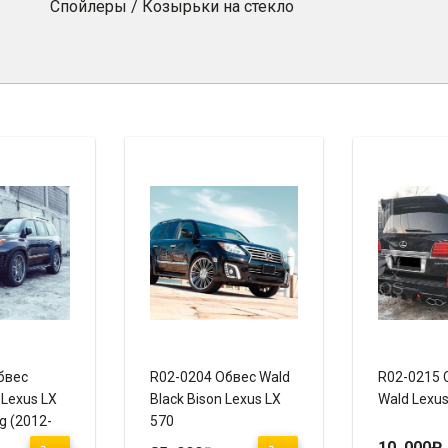
Спойлеры / Козырьки на стекло
бвес
R02-0204 Обвес Wald
R02-0215 
 Lexus LX
Black Bison Lexus LX
Wald Lexu
g (2012-
570
10 000
₽