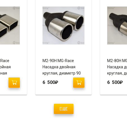
-Race
М2-90H MG-Race
М2-80H M
ойная
Насадка двойная
Насадка д
ьная
круглая, диаметр 90
круглая, 
(завальцованная,
(завальцо
6 500
₽
6 500
₽
анная,
пустая)
пустая)
ЕЩЕ