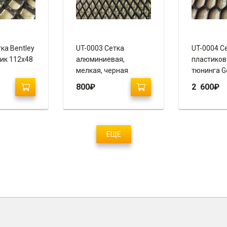
ка Bentley
UT-0003 Сетка
UT-0004 С
тик 112х48
алюминиевая,
пластиков
мелкая, черная
тюнинга Gol
100х50
/ ABS пла
800
₽
2 600
₽
120х600
ЕЩЕ