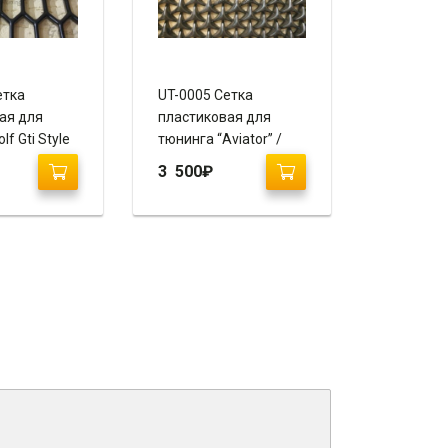
етка
UT-0005 Сетка
ая для
пластиковая для
f Gti Style
тюнинга “Aviator” /
стик
ABS пластик 120 х 70
3 500
₽