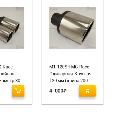
G-Race
M1-120SH MG-Race.
войная
Одинарная. Круглая
диаметр 80
120 мм (длина 200
ванная,
мм), скошенная,
4 000
₽
завальцованная,
пустая.