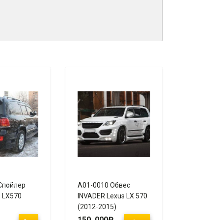
Спойлер
A01-0010 Обвес
s LX570
INVADER Lexus LX 570
(2012-2015)
Рестайлинг
150 000
₽