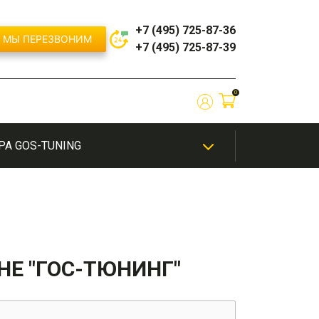
+7 (495) 725-87-36
МЫ ПЕРЕЗВОНИМ
+7 (495) 725-87-39
0
РА GOS-TUNING
ЫЙ
/
ШИНОМОНТАЖ
ТЮНИНГ
ЭКСКЛЮЗИВНАЯ
ЭЛЕКТРОНИКА
ИЕ
САЛОНА
ПОКРАСКА
НЕ "ГОС-ТЮНИНГ"
бампер
Решетки радиатора / Маски
бампера
й
Сплиттеры