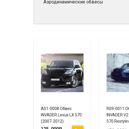
Аэродинамические обвесы
A01-0008 Обвес
R09-0011 О
INVADER Lexus LX 570
INVADER V2
(2007-2012)
570 Restylin
2015)
125 000
₽