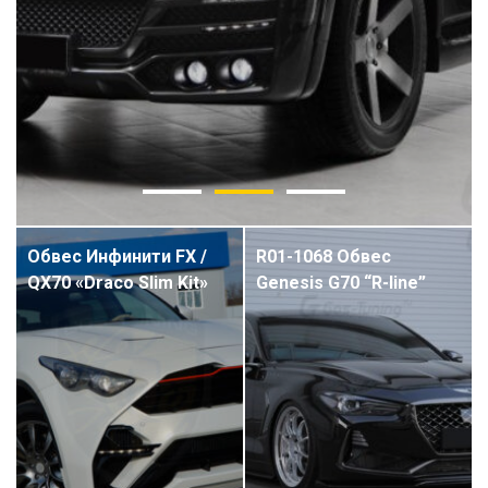
Обвес Инфинити FX /
R01-1068 Обвес
QX70 «Draco Slim Kit»
Genesis G70 “R-line”