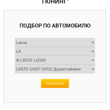
ТЮНИНГ"
Нанесение защитных покрытий
Светодиодные лампы
Выставление зазоров
Капоты
Автомобильные коврики
ЭЛЕКТРОНИКА
Установка защитных сеток в решетку и бампер
Покраска и ремонт руля
ОТПРАВИТЬ
политикой конфиденциальности
СЛЕСАРНЫЙ РЕМОНТ
Очистка ЛКП от стойких загрязнений
Лакокрасочные работы
политикой конфиденциальности
Задние фонари
Комплекты рестайлинга
Накладки на педали
Установка и подгонка обвесов
Полировка вставок салона
Электропороги / Выдвижные пороги
Полировка кузова
Компьютерная диагностика
ШИНОМОНТАЖ
ОТПРАВИТЬ
Рихтовка поврежденных участков
Катафоты
ПОДБОР ПО АВТОМОБИЛЮ
Ремонт прожогов
политикой конфиденциальности
Химчистка и уход за салоном автомобиля
Регулярное ТО
Сварочные работы
Передние фары
ЭКСКЛЮЗИВНАЯ ПОКРАСКА
Ремонт сидений
Ремонт и тюнинг выхлопной системы
Удаление вмятин без покраски (PDR)
Противотуманные фары
политикой конфиденциальности
Аэрография
Реставрация кожи
Ремонт и тюнинг тормозной системы
Стоп сигналы и габаритные огни
Покраска кэнди (Candy)
Реставрация пластика
Ремонт подвески (ходовой части)
Покраска раптором (RAPTOR U-POL)
Ремонт рулевого управления
ПОКАЗАТЬ