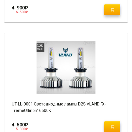
4 900
₽
6 500
₽
UT-LL-0001 Светодиодные лампы D2S VLAND “X-
TremeUltinon” 6500K
4 500
₽
5 300
₽