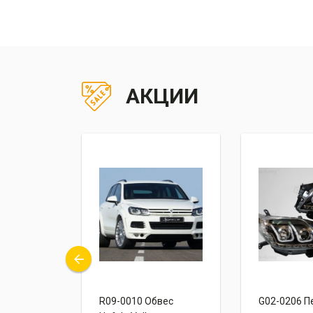
АКЦИИ
снички
R09-0010 Обвес
G02-0206 П