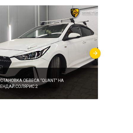
УСТАНОВКА ОБВЕСА “QUANT” НА
УСТАНОВКА 
ХЕНДАЙ СОЛЯРИС 2
“KUDOS”