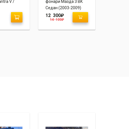
ntra V /
фонари Мазда 3 BK
спойлер K
Седан (2003-2009)
«Sport»
12 300
₽
5 200
₽
14 100
₽
8 600
₽