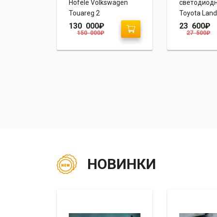
четти
Hofele Volkswagen
светодиод
Touareg 2
Toyota Land
Prado 150
130 000
₽
23 600
₽
150 000
₽
27 500
₽
“Volkswagen
НОВИНКИ