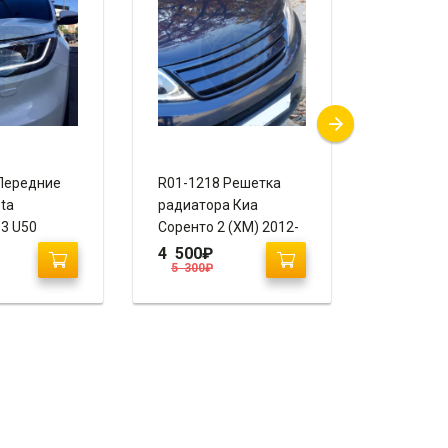
Передние
R01-1218 Решетка
G01-0114
ta
радиатора Киа
Соренто 4
 3 U50
Соренто 2 (XM) 2012-
Sorento I
2021
“Ixion”
4 500
₽
15 500
5 300
₽