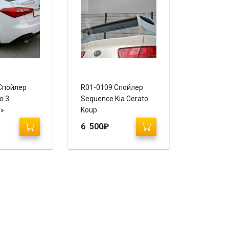
Спойлер
R01-0109 Спойлер
о 3
Sequence Kia Cerato
e»
Koup
6 500
₽