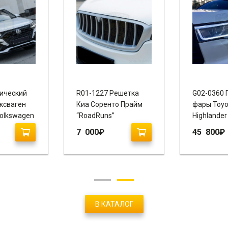
ический
R01-1227 Решетка
G02-0360 
ксваген
Киа Соренто Прайм
фары Toyo
Volkswagen
“RoadRuns”
Highlander
020+)
“Vland”
7 000
₽
45 800
₽
В КАТАЛОГ