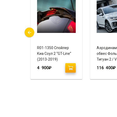
вес Киа
R01-1350 Спойлер
Аэродинам
айлинг 2
Киа Соул 2 “GT-Line”
обвес Фоль
REGO)
(2013-2019)
Тигуан 2 / 
Tiguan 2 (2
4 900
₽
116 400
₽