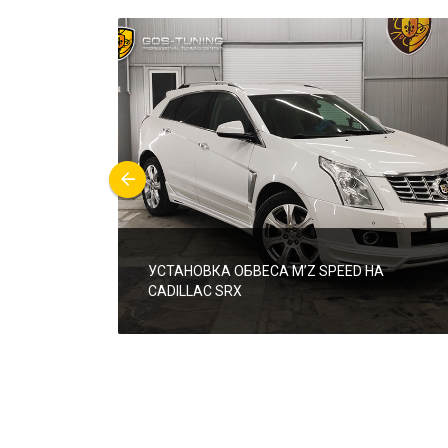
УСТАНОВКА ОБВЕСА M’Z SPEED НА
CADILLAC SRX