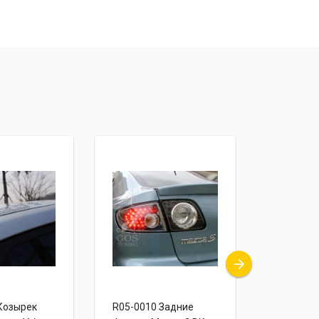
Козырек
R05-0010 Задние
R01-0465