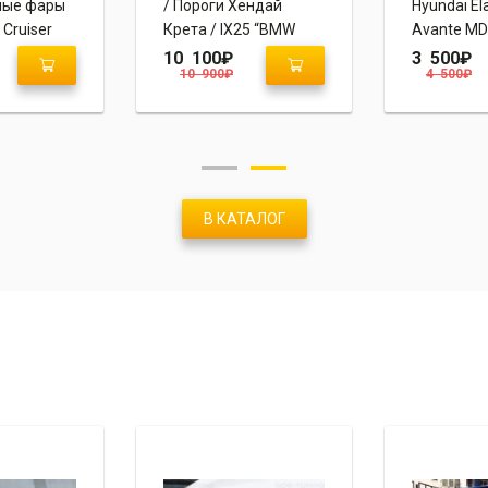
ные фары
/ Пороги Хендай
Hyundai Ela
 Cruiser
Крета / IX25 “BMW
Avante MD
Style”
10 100
₽
3 500
₽
10 900
₽
4 500
₽
 Style”
В КАТАЛОГ