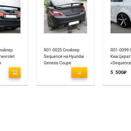
пойлер
R01-0025 Спойлер
R01-0099 
hevrolet
Sequence на Hyundai
Киа Церат
n
Genesis Coupe
«Sequenc
5 500
₽