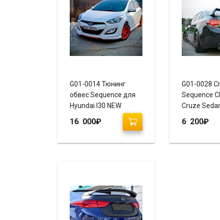
G01-0014 Тюнинг
G01-0028 С
обвес Sequence для
Sequence C
Hyundai I30 NEW
Cruze Seda
16 000
₽
6 200
₽