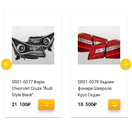
SR01-0077 Фары
SR01-0079 Задние
Chevrolet Cruze “Audi
фонари Шевроле
Style Black”
Круз Седан
“Mercedes Style”
21 100
₽
18 500
₽