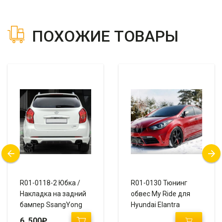
ПОХОЖИЕ ТОВАРЫ
R01-0118-2 Юбка /
R01-0130 Тюнинг
Накладка на задний
обвес My Ride для
бампер SsangYong
Hyundai Elantra
Action New «Ixion»
Avante MD / Хендай
6 500
₽