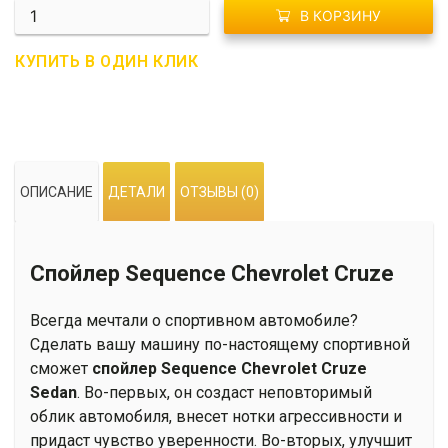
Количество
В КОРЗИНУ
G01-
0028
КУПИТЬ В ОДИН КЛИК
Спойлер
Sequence
Chevrolet
Cruze
Sedan
ОПИСАНИЕ
ДЕТАЛИ
ОТЗЫВЫ (0)
Спойлер Sequence Chevrolet Cruze
Всегда мечтали о спортивном автомобиле?
Сделать вашу машину по-настоящему спортивной
сможет
спойлер
Sequence Chevrolet Cruze
Sedan
. Во-первых, он создаст неповторимый
облик автомобиля, внесет нотки агрессивности и
придаст чувство уверенности. Во-вторых, улучшит