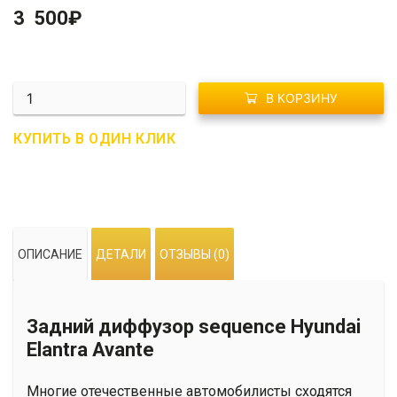
3 500
₽
Количество
В КОРЗИНУ
R01-
0161
КУПИТЬ В ОДИН КЛИК
Диффузор
под
два
выхлопа
для
ОПИСАНИЕ
ДЕТАЛИ
ОТЗЫВЫ (0)
Hyundai
Elantra
(Avante
Задний диффузор sequence Hyundai
MD)
Elantra Avante
Многие отечественные автомобилисты сходятся