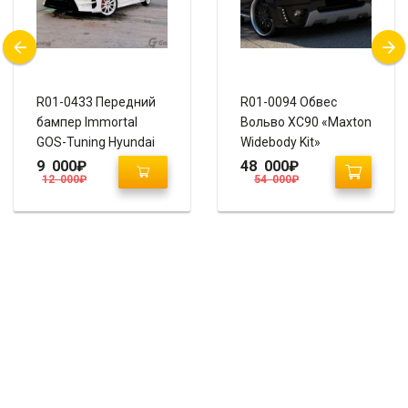
R01-0433 Передний
R01-0094 Обвес
бампер Immortal
Вольво ХС90 «Maxton
GOS-Tuning Hyundai
Widebody Kit»
Elantra Avante MD
9 000
₽
48 000
₽
12 000
₽
54 000
₽