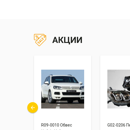
АКЦИИ
снички
R09-0010 Обвес
G02-0206 П