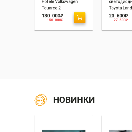
четти
Hofele Volkswagen
светодиод
Touareg 2
Toyota Land
Prado 150
130 000
₽
23 600
₽
150 000
₽
27 500
₽
“Volkswagen
НОВИНКИ