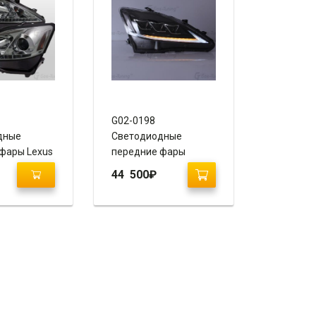
G02-0198
дные
Светодиодные
фары Lexus
передние фары
0 “Day Line –
Лексус ИС 250 / 350
44 500
₽
“Full Led Edition”