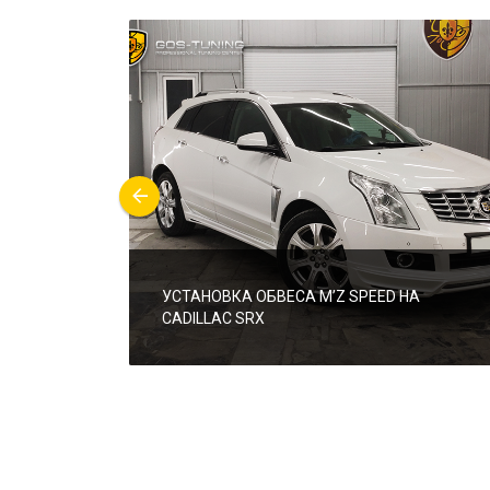
УСТАНОВКА ОБВЕСА M’Z SPEED НА
CADILLAC SRX