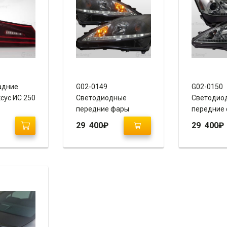
адние
G02-0149
G02-0150
сус ИС 250
Светодиодные
Светодио
передние фары
передние 
Лексус ИС 250 / 350
IS 250 / 35
29 400
₽
29 400
₽
“Day Line – Black”
Chrome”