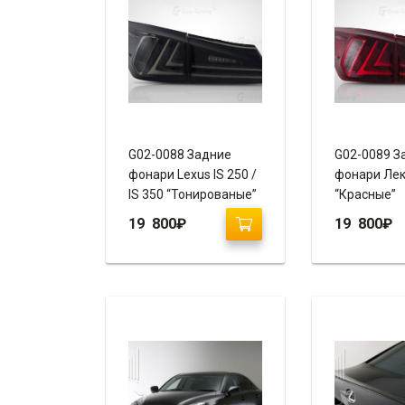
G02-0088 Задние
G02-0089 З
фонари Lexus IS 250 /
фонари Лек
IS 350 “Тонированые”
“Красные”
19 800
₽
19 800
₽