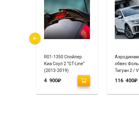
вес Киа
R01-1350 Спойлер
Аэродинам
айлинг 2
Киа Соул 2 “GT-Line”
обвес Фоль
REGO)
(2013-2019)
Тигуан 2 / 
Tiguan 2 (2
4 900
₽
116 400
₽