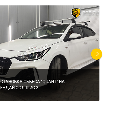
УСТАНОВКА ОБВЕСА “QUANT” НА
УСТАНОВКА 
ХЕНДАЙ СОЛЯРИС 2
“KUDOS”