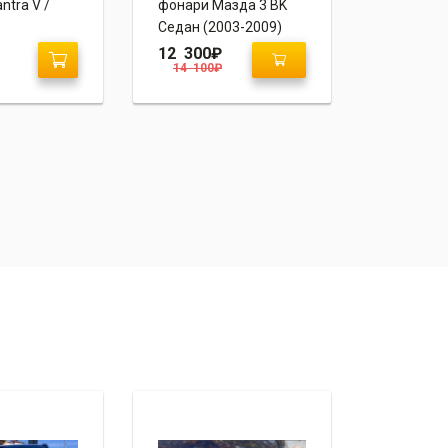
ntra V /
фонари Мазда 3 BK
спойлер K
Седан (2003-2009)
«Sport»
12 300
₽
5 200
₽
14 100
₽
8 600
₽