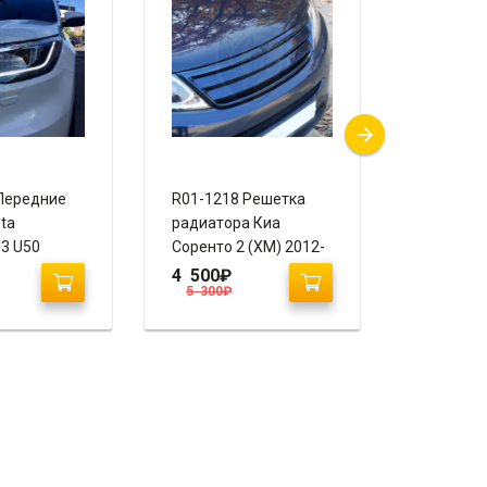
Передние
R01-1218 Решетка
G01-0114
ta
радиатора Киа
Соренто 4
 3 U50
Соренто 2 (XM) 2012-
Sorento I
2021
“Ixion”
4 500
₽
15 500
5 300
₽