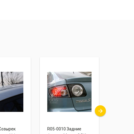
Козырек
R05-0010 Задние
R01-0465