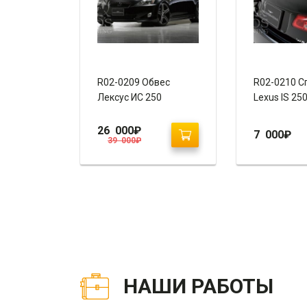
R02-0209 Обвес
R02-0210 С
Лексус ИС 250
Lexus IS 250
26 000
₽
7 000
₽
39 000
₽
НАШИ РАБОТЫ