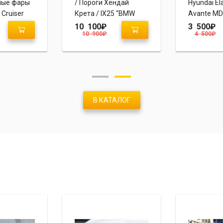
ные фары
/ Пороги Хендай
Hyundai Ela
 Cruiser
Крета / IX25 “BMW
Avante MD
Style”
10 100
₽
3 500
₽
10 900
₽
4 500
₽
 Style”
В КАТАЛОГ