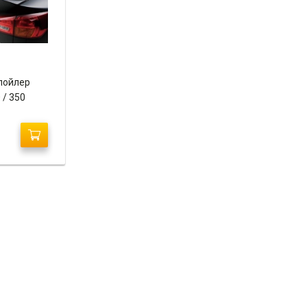
пойлер
 / 350