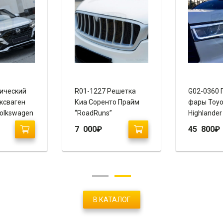
ический
R01-1227 Решетка
G02-0360 
ксваген
Киа Соренто Прайм
фары Toyo
Volkswagen
“RoadRuns”
Highlander
020+)
“Vland”
7 000
₽
45 800
₽
В КАТАЛОГ