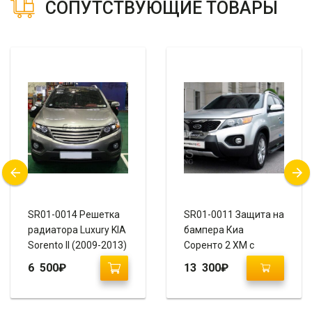
СОПУТСТВУЮЩИЕ ТОВАРЫ
SR01-0014 Решетка
SR01-0011 Защита на
радиатора Luxury KIA
бампера Киа
Sorento II (2009-2013)
Соренто 2 ХМ с
надписью “Sorento R”
6 500
₽
13 300
₽
(комплект.)