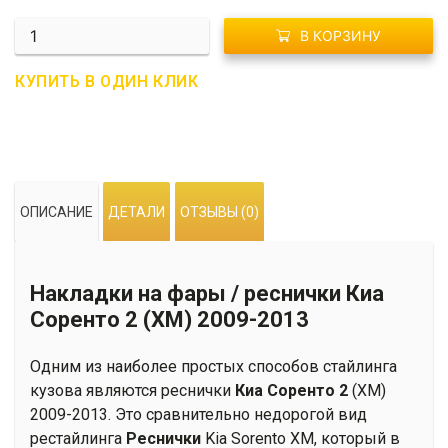
Количество
В КОРЗИНУ
G01-
0002
КУПИТЬ В ОДИН КЛИК
Накладки
на
фары
/
реснички
ОПИСАНИЕ
ДЕТАЛИ
ОТЗЫВЫ (0)
Киа
Соренто
2
Накладки на фары / реснички Киа
(ХМ)
2009-
Соренто 2 (ХМ) 2009-2013
2013
Одним из наиболее простых способов стайлинга
кузова являются реснички
Киа Соренто 2
(ХМ)
2009-2013. Это сравнительно недорогой вид
рестайлинга
Реснички
Kia Sorento XM, который в