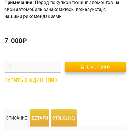
Примечание:
Перед покупкой тюнинг элементов на
свой автомобиль ознакомьтесь, пожалуйста, с
нашими
рекомендациями
.
7 000
₽
Количество
В КОРЗИНУ
R02-
0210
КУПИТЬ В ОДИН КЛИК
Спойлер
Lexus
IS
250
/
ОПИСАНИЕ
ДЕТАЛИ
ОТЗЫВЫ (0)
350