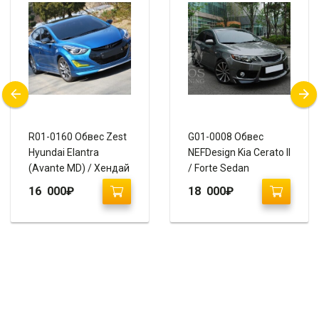
R01-0160 Обвес Zest
G01-0008 Обвес
Hyundai Elantra
NEFDesign Kia Cerato II
(Avante MD) / Хендай
/ Forte Sedan
Элантра Рестайлинг
16 000
₽
18 000
₽