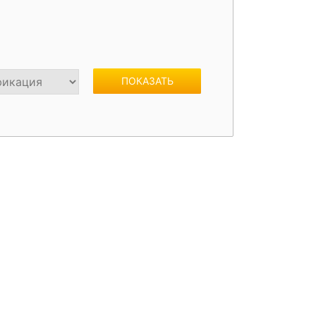
жки
Спойлеры / Козырьки на стекло
ПОКАЗАТЬ
фонари