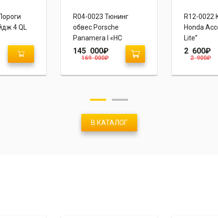
Пороги
R04-0023 Тюнинг
R12-0022 
йдж 4 QL
обвес Porsche
Honda Acco
Panamera I «HС
Lite”
Design»
145 000
₽
2 600
₽
169 000
₽
2 900
₽
В КАТАЛОГ