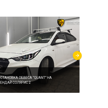
УСТАНОВКА ОБВЕСА “QUANT” НА
УСТАНОВКА 
ХЕНДАЙ СОЛЯРИС 2
“KUDOS”