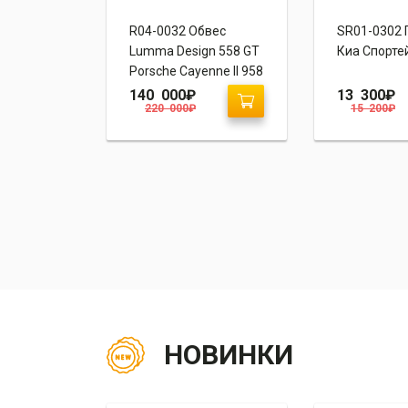
пот
R04-0032 Обвес
SR01-0302 
мера
Lumma Design 558 GT
Киа Спорте
cept One”
Porsche Cayenne II 958
140 000
₽
13 300
₽
220 000
₽
15 200
₽
НОВИНКИ