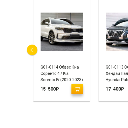
шетка
G01-0114 Обвес Киа
G01-0113 О
иа
Соренто 4 / Kia
Хендай Пал
M) 2012-
Sorento IV (2020-2023)
Hyundai Pal
“Ixion”
“Ixion”
15 500
₽
17 400
₽