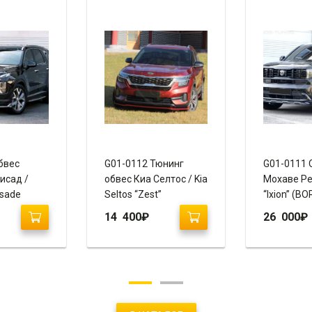
бвес
G01-0112 Тюнинг
G01-0111 
исад /
обвес Киа Селтос / Kia
Мохаве Ре
isade
Seltos “Zest”
“Ixion” (B
14 400
₽
26 000
₽