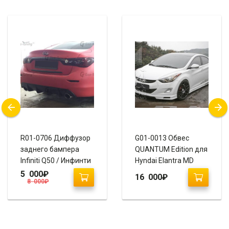
R01-0706 Диффузор
G01-0013 Обвес
заднего бампера
QUANTUM Edition для
Infiniti Q50 / Инфинти
Hyndai Elantra MD
Q50
5 000
₽
16 000
₽
8 000
₽