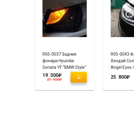
R05-0037 Задние
R05-0043 
фонари Hyundai
Хендай Сол
Sonata YF “BMW Style”
Angel Eyes 
оптика
19 300
₽
25 800
₽
21 500
₽