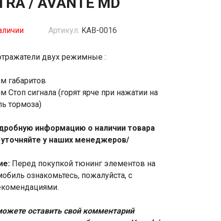
TRA / AVANTE MD
жки
Спойлеры / Козырьки на стекло
аличии
Артикул:
KAB-0016
тражатели двух режимные :
фонари
м габаритов
 Стоп сигнала (горят ярче при нажатии на
ль тормоза)
дробную информацию о наличии товара
 уточняйте у наших менеджеров/
ие:
Перед покупкой тюнинг элементов на
мобиль ознакомьтесь, пожалуйста, с
екомендациями
.
ожете оставить свой комментарий