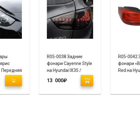
Фары
R05-0038 Задние
R05-0042 
ярис
фонари Cayenne Style
фонари «B
/ Передняя
на Hyundai IX35 /
Red на Hyu
Tucson
/ Avante
13 000
₽
(тонированный хром)