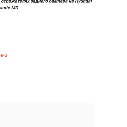
 отражателях заднего бампера на Hyundai
Avante MD
ичии