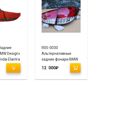
Задние
R05-0030
MW Design»
Альтернативные
ndai Elantra
задние фонари BMW
Design на Hyundai IX35
12 000
₽
/ Tucson IX
(Прозрачный,
красный)