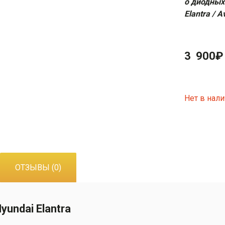
о диодных
Elantra / 
3 900
₽
Нет в нал
ОТЗЫВЫ (0)
undai Elantra