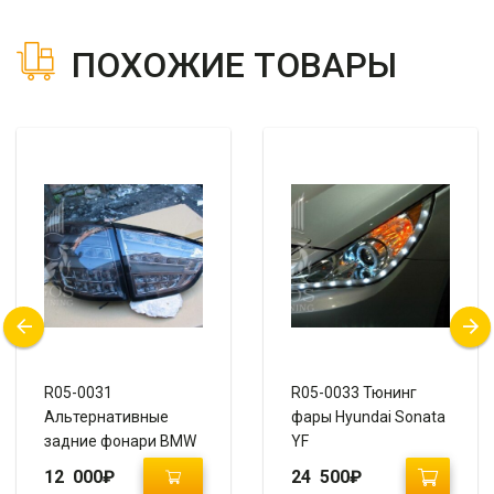
ПОХОЖИЕ ТОВАРЫ
R05-0031
R05-0033 Тюнинг
Альтернативные
фары Hyundai Sonata
задние фонари BMW
YF
Design на Hyundai
12 000
₽
24 500
₽
IX35 / Tucson IX