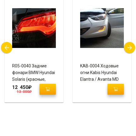
R05-0040 Задние
KAB-0004 Ходовые
фонари BMW Hyundai
огни Kabis Hyundai
Solaris (красные,
Elantra / Avanta MD
тонированные)
12 450
₽
13 000
₽