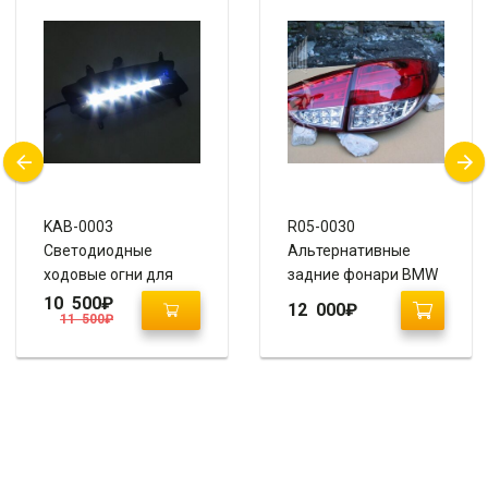
KAB-0003
R05-0030
Светодиодные
Альтернативные
ходовые огни для
задние фонари BMW
Hyundai Grand Starex
Design на Hyundai
10 500
₽
12 000
₽
11 500
₽
/ H1 вместо
IX35 / Tucson IX
противотуманных
(Прозрачный,
фар
красный)