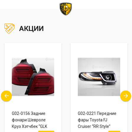
АКЦИИ
G02-0221 Передние
G02-0211 Фары
фары Toyota FJ
Тойота Камри 55
Cruiser “RR Style”
(XV50 Рестайлинг)