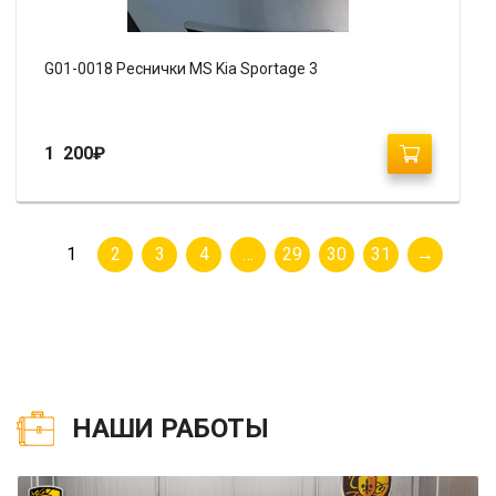
G01-0018 Реснички MS Kia Sportage 3
1 200
₽
1
2
3
4
…
29
30
31
→
НАШИ РАБОТЫ