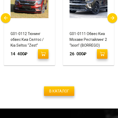
G01-0112 Тюнинг
G01-0111 Обвес Киа
обвес Киа Селтос /
Мохаве Рестайлинг 2
Kia Seltos “Zest”
“Ixion” (BORREGO)
14 400
₽
26 000
₽
В КАТАЛОГ