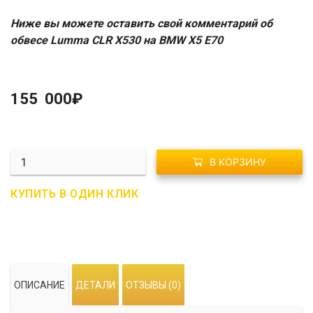
Ниже вы можете оставить свой комментарий об
обвесе Lumma CLR X530 на BMW X5 E70
155 000
₽
Количество
В КОРЗИНУ
R02-
0073
КУПИТЬ В ОДИН КЛИК
Обвес
Lumma
CLR
X530
на
ОПИСАНИЕ
ДЕТАЛИ
ОТЗЫВЫ (0)
BMW
X5