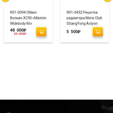
R01-0094 Обвес
R01-0432 Решетка
Вольво ХС90 «Maxton
радиатора Moris Club
Widebody Kit»
SSangYong Actyon
2010-2013
48 000
₽
5 500
₽
54 000
₽