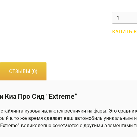
Количеств
R01-
1007
КУПИТЬ 
Накладки
на
ПТФ
/
Реснички
ОТЗЫВЫ (0)
Киа
Про
Сид
и Киа Про Сид “Extreme”
"Extreme"
стайлинга кузова являются реснички на фары. Это сравни
орый в то же время сделает ваш автомобиль уникальным и
xtreme” великолепно сочетаются с другими элементами тю