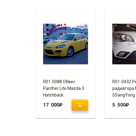
R01-0088 Обвес
R01-0432 Р
Panther Lite Mazda 3
радиатора M
Hatchback
SSangYong 
2010-2013
17 000
₽
5 500
₽