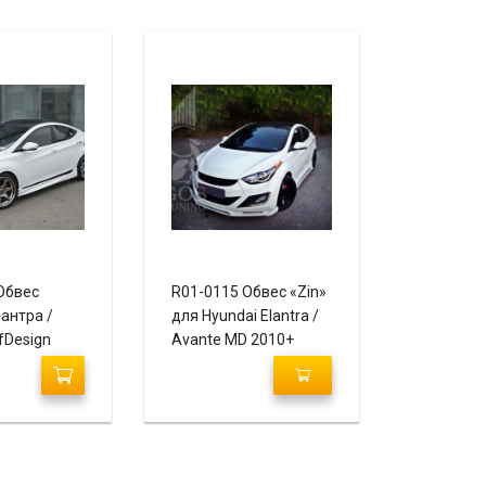
Обвес
R01-0115 Обвес «Zin»
антра /
для Hyundai Elantra /
fDesign
Avante MD 2010+
4)