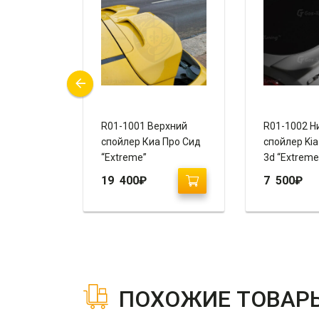
ка
R01-1001 Верхний
R01-1002 Н
ампера
спойлер Киа Про Сид
спойлер Kia
“Extreme”
3d “Extreme
19 400
₽
7 500
₽
ПОХОЖИЕ ТОВАР