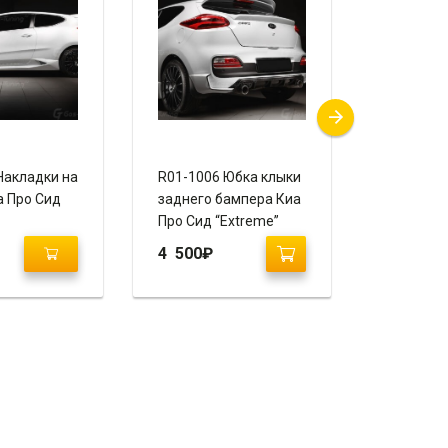
Накладки на
R01-1006 Юбка клыки
R01-1005
а Про Сид
заднего бампера Киа
передне
Про Сид “Extreme”
Киа Про 
“Extreme
4 500
₽
9 100
₽