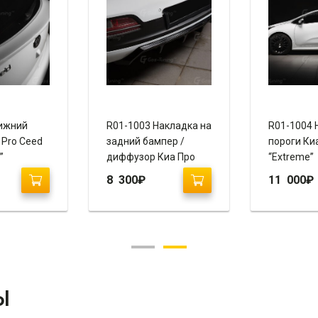
ижний
R01-1003 Накладка на
R01-1004 
 Pro Ceed
задний бампер /
пороги Ки
”
диффузор Киа Про
“Extreme”
Сид “Extreme”
8 300
₽
11 000
₽
Ы