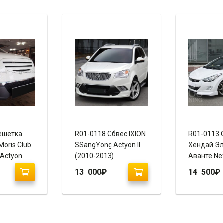
ешетка
R01-0118 Обвес IXION
R01-0113 
oris Club
SSangYong Actyon II
Хендай Эл
Actyon
(2010-2013)
Аванте Ne
(2010-201
13 000
₽
14 500
₽