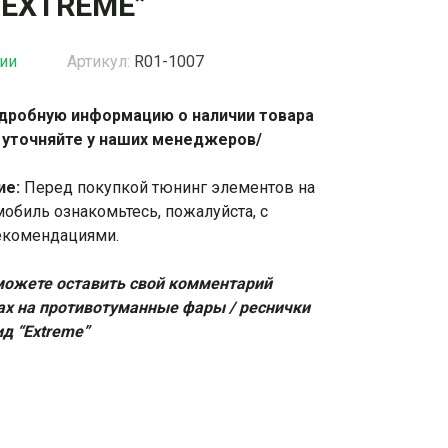
“EXTREME”
жки
Спойлеры / Козырьки на стекло
чии
Артикул:
R01-1007
дробную информацию о наличии товара
фонари
 уточняйте у наших менеджеров/
ие:
Перед покупкой тюнинг элементов на
мобиль ознакомьтесь, пожалуйста, с
екомендациями
.
ожете оставить свой комментарий
ах на противотуманные фары / реснички
ид “Extreme”