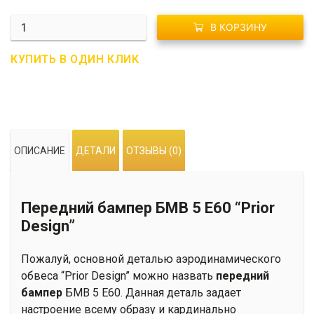
Количество
В КОРЗИНУ
R01-
0291
КУПИТЬ В ОДИН КЛИК
Передний
бампер
БМВ
5
Е60
ОПИСАНИЕ
ДЕТАЛИ
ОТЗЫВЫ (0)
"Prior
Design"
Передний бампер БМВ 5 Е60 “Prior
Design”
Пожалуй, основной деталью аэродинамического
обвеса “Prior Design” можно назвать
передний
бампер
БМВ 5 Е60. Данная деталь задает
настроение всему образу и кардинально