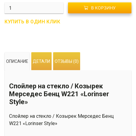
Количество
В КОРЗИНУ
R02-
0118
КУПИТЬ В ОДИН КЛИК
Спойлер
на
стекло
/
Козырек
ОПИСАНИЕ
ДЕТАЛИ
ОТЗЫВЫ (0)
Мерседес
Бенц
W221
Спойлер на стекло / Козырек
«Lorinser
Style»
Мерседес Бенц W221 «Lorinser
Style»
Спойлер на стекло / Козырек Мерседес Бенц
W221 «Lorinser Style»