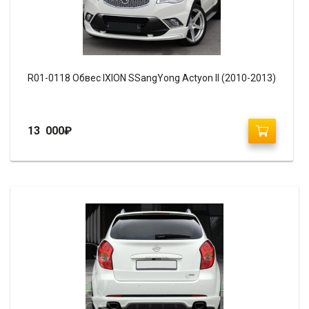
R01-0118 Обвес IXION SSangYong Actyon II (2010-2013)
13 000
₽