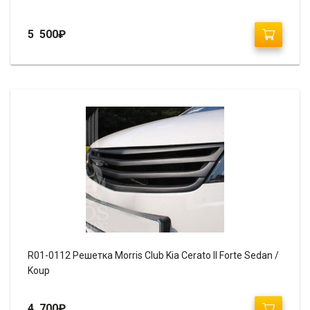
5 500
₽
R01-0112 Решетка Morris Club Kia Cerato II Forte Sedan /
Koup
4 700
₽