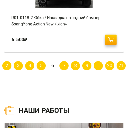
R01-0118-2 Юбка / Накладка на задний бампер
SsangYong Action New «Ixion»
6 500
₽
2
3
4
5
6
7
8
9
…
20
21
НАШИ РАБОТЫ