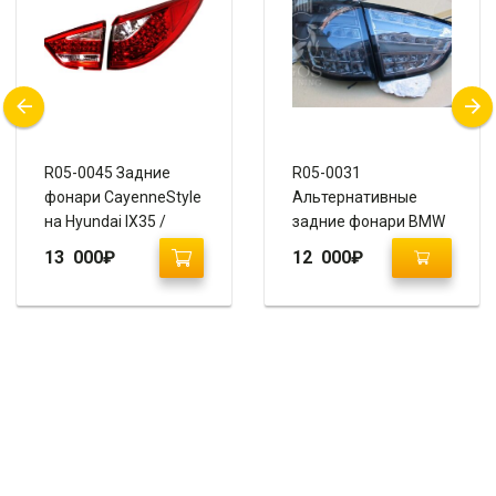
R05-0045 Задние
R05-0031
фонари CayenneStyle
Альтернативные
на Hyundai IX35 /
задние фонари BMW
Tucson (красный
Design на Hyundai
13 000
₽
12 000
₽
хром)
IX35 / Tucson IX