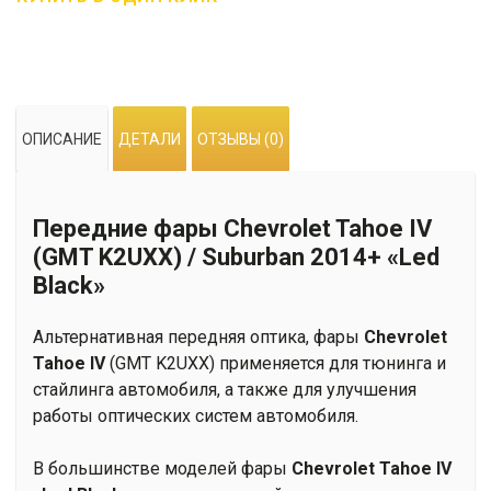
Тюнинг
фары
Chevrolet
Tahoe
IV
ОПИСАНИЕ
ДЕТАЛИ
ОТЗЫВЫ (0)
(GMT
K2UXX)
/
Передние фары Chevrolet Tahoe IV
Suburban
2014+
(GMT K2UXX) / Suburban 2014+ «Led
«Led
Black»
Black»
Альтернативная передняя оптика, фары
Chevrolet
Tahoe IV
(GMT K2UXX) применяется для тюнинга и
стайлинга автомобиля, а также для улучшения
работы оптических систем автомобиля.
В большинстве моделей фары
Chevrolet Tahoe IV