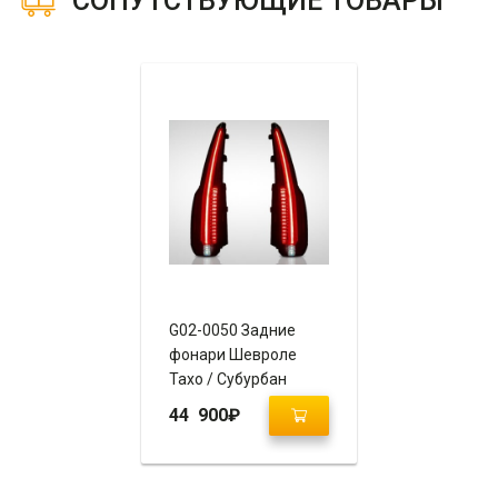
СОПУТСТВУЮЩИЕ ТОВАРЫ
G02-0050 Задние
фонари Шевроле
Тахо / Субурбан
“Escalade Style”
44 900
₽