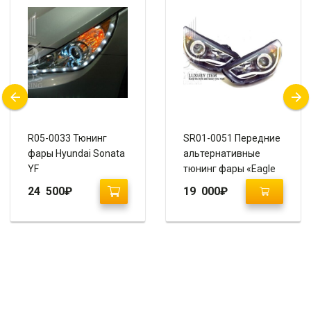
R05-0033 Тюнинг
SR01-0051 Передние
фары Hyundai Sonata
альтернативные
YF
тюнинг фары «Eagle
eyes Audi Style» для
24 500
₽
19 000
₽
Hyundai IX35