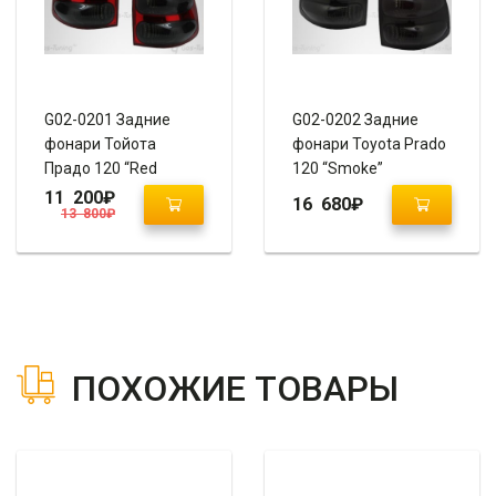
G02-0201 Задние
G02-0202 Задние
фонари Тойота
фонари Toyota Prado
Прадо 120 “Red
120 “Smoke”
Smoke”
11 200
₽
16 680
₽
13 800
₽
ПОХОЖИЕ ТОВАРЫ