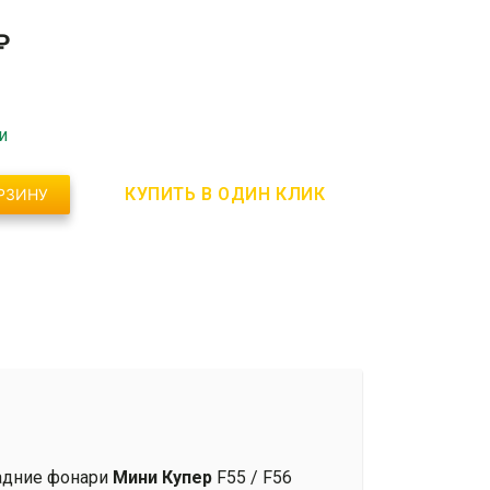
₽
и
КУПИТЬ В ОДИН КЛИК
РЗИНУ
задние фонари
Мини Купер
F55 / F56