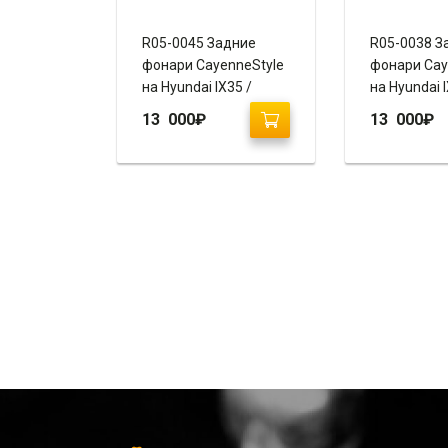
R05-0045 Задние
R05-0038 З
фонари CayenneStyle
фонари Cay
на Hyundai IX35 /
на Hyundai I
Tucson (красный
Tucson
13 000
₽
13 000
₽
хром)
(тонирован