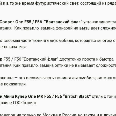
гкий и в то же время футуристический свет, состоящий из р
 Cooper One F55 / F56 “Британский флаг”
устанавливается
тания. Как правило, замена фонарей не вызывает сложнос
то весомая часть тюнинга автомобиля, которая во многом 
е показатели.
р
F55 / F56 “Британский флаг” достаточно проста и быстра,
тания. Как правило, замена оптики не вызывает сложност
ановка — это весомая часть тюнинга автомобиля, во мно
е показатели.
 Мини Купер One MK F55 / F56 “British Black”
стиль с тон
газине ГОС-Тюнинг.
оваров не только по Москве и России, но также и в други