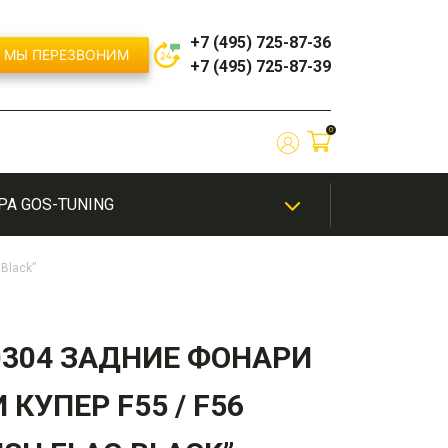
+7 (495) 725-87-36
МЫ ПЕРЕЗВОНИМ
+7 (495) 725-87-39
0
РА GOS-TUNING
ЫЙ
/
ШИНОМОНТАЖ
ТЮНИНГ
ЭКСКЛЮЗИВНАЯ
ЭЛЕКТРОНИКА
 Black”
ИЕ
САЛОНА
ПОКРАСКА
0304 ЗАДНИЕ ФОНАРИ
бампер
Решетки радиатора / Маски
 КУПЕР F55 / F56
бампера
й
Сплиттеры