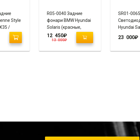
адние
R05-0040 Задние
SR01-006
enne Style
фонари BMW Hyundai
Светодио
X35 /
Solaris (красные,
Hyundai Sa
тонированные)
2006+”AUDI
12 450
₽
23 000
₽
13 000
₽
ный хром)