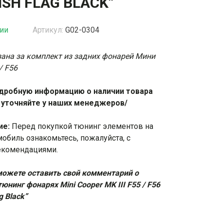
ISH FLAG BLACK”
жки
Спойлеры / Козырьки на стекло
чии
Артикул:
G02-0304
зана за комплект из задних фонарей Мини
фонари
/ F56
дробную информацию о наличии товара
 уточняйте у наших менеджеров/
ие:
Перед покупкой тюнинг элементов на
мобиль ознакомьтесь, пожалуйста, с
екомендациями
.
ожете оставить свой комментарий о
юнинг фонарях Mini Cooper MK III F55 / F56
ag Black”