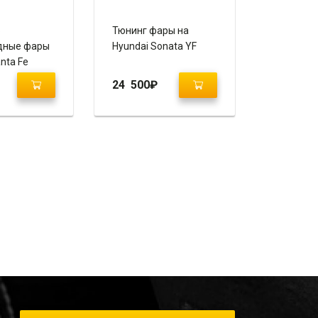
5
Тюнинг фары на
дные фары
Hyundai Sonata YF
nta Fe
 Q7 Style”
24 500
₽