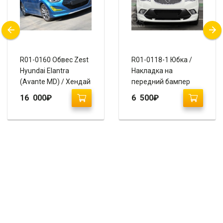
R01-0160 Обвес Zest
R01-0118-1 Юбка /
Hyundai Elantra
Накладка на
(Avante MD) / Хендай
передний бампер
Элантра Рестайлинг
SsangYong Action
16 000
₽
6 500
₽
New «Ixion»