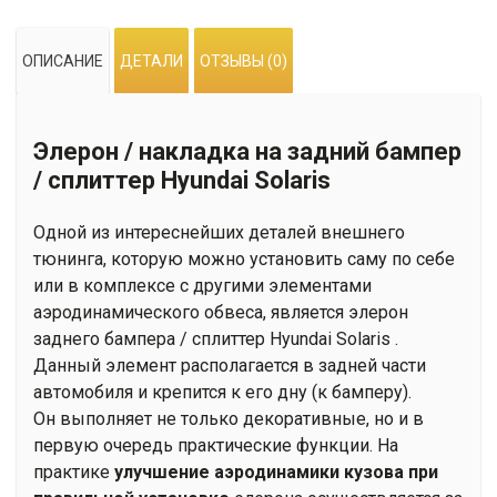
на
задний
ОПИСАНИЕ
ДЕТАЛИ
ОТЗЫВЫ (0)
бампер
/
сплиттер
Элерон / накладка на задний бампер
Hyundai
Solaris
/ сплиттер Hyundai Solaris
Одной из интереснейших деталей внешнего
тюнинга, которую можно установить саму по себе
или в комплексе с другими элементами
аэродинамического обвеса, является элерон
заднего бампера / сплиттер Hyundai Solaris .
Данный элемент располагается в задней части
автомобиля и крепится к его дну (к бамперу).
Он выполняет не только декоративные, но и в
первую очередь практические функции. На
практике
улучшение аэродинамики кузова при