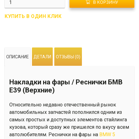
В КОРЗИНУ
R02-
0173
КУПИТЬ В ОДИН КЛИК
Накладки
на
фары
/
Реснички
ОПИСАНИЕ
ДЕТАЛИ
ОТЗЫВЫ (0)
БМВ
Е39
(Верхние)
Накладки на фары / Реснички БМВ
Е39 (Верхние)
Относительно недавно отечественный рынок
автомобильных запчастей пополнился одним из
самых простых и доступных элементов стайлинга
кузова, который сразу же пришелся по вкусу всем
автолюбителям. Реснички на фары на
BMW 5