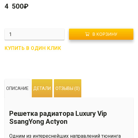
4 500
₽
Количество
В КОРЗИНУ
R01-
0119
КУПИТЬ В ОДИН КЛИК
Решетка
радиатора
Luxury
Vip
SsangYong
ОПИСАНИЕ
ДЕТАЛИ
ОТЗЫВЫ (0)
Actyon
2010-
2013
Решетка радиатора Luxury Vip
SsangYong Actyon
Одним из интереснейших направлений тюнинга