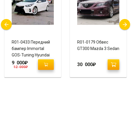
R01-0433 Передний
R01-0179 Обвес
бампер Immortal
GT300 Mazda 3 Sedan
GOS-Tuning Hyundai
Elantra Avante MD
9 000
₽
30 000
₽
12 000
₽