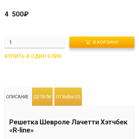
4 500
₽
Количество
В КОРЗИНУ
R01-
0679
КУПИТЬ В ОДИН КЛИК
Решетка
радиатора
Шевроле
Лачетти
Хэтчбек
ОПИСАНИЕ
ДЕТАЛИ
ОТЗЫВЫ (0)
«R-
line»
Решетка Шевроле Лачетти Хэтчбек
«R-line»