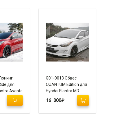
Тюнинг
G01-0013 Обвес
Ride для
QUANTUM Edition для
antra Avante
Hyndai Elantra MD
ай Элантра
16 000
₽