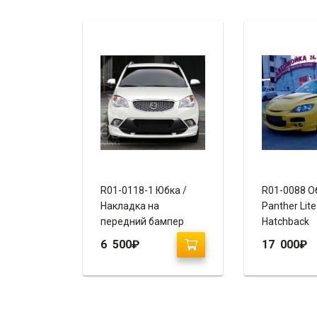
R01-0118-1 Юбка /
R01-0088 О
Накладка на
Panther Lit
передний бампер
Hatchback
SsangYong Action New
6 500
₽
17 000
₽
«Ixion»