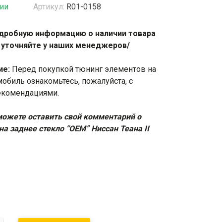
чии
Артикул:
R01-0158
жки
Спойлеры / Козырьки на стекло
дробную информацию о наличии товара
 уточняйте у наших менеджеров/
фонари
ие:
Перед покупкой тюнинг элементов на
мобиль ознакомьтесь, пожалуйста, с
екомендациями
.
ожете оставить свой комментарий о
на заднее стекло “OEM” Ниссан Теана II