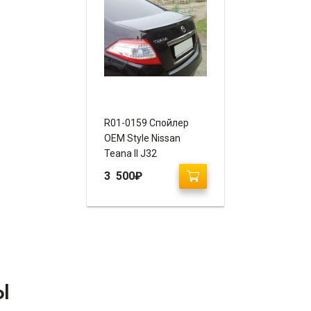
R01-0159 Cпойлер
OEM Style Nissan
Teana II J32
3 500
₽
Ы