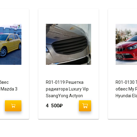
бвес
R01-0119 Решетка
R01-0130 
e Mazda 3
радиатора Luxury Vip
обвес My 
SsangYong Actyon
Hyundai El
2010-2013
MD / Хенд
4 500
₽