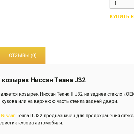
Количеств
R01-
0158
КУПИТЬ 
Козырек
Ниссан
Теана
II
J32
ОТЗЫВЫ (0)
/ козырек Ниссан Теана J32
ляется козырек Ниссан Теана II J32 на заднее стекло «OE
кузова или на верхнюю часть стекла задней двери.
»
Nissan
Teana II J32
предназначен для предохранения стекла
ристик кузова автомобиля.