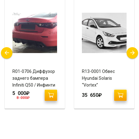
R01-0706 Диффузор
R13-0001 Обвес
заднего бампера
Hyundai Solaris
Infiniti Q50 / Инфинти
“Vortex”
Q50
5 000
₽
35 650
₽
8 000
₽