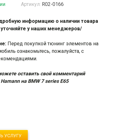
чии
Артикул:
R02-0166
жки
Спойлеры / Козырьки на стекло
дробную информацию о наличии товара
 уточняйте у наших менеджеров/
фонари
ие:
Перед покупкой тюнинг элементов на
мобиль ознакомьтесь, пожалуйста, с
екомендациями
.
ожете оставить свой комментарий
 Hamann на BMW 7 series E65
Ь УСЛУГУ