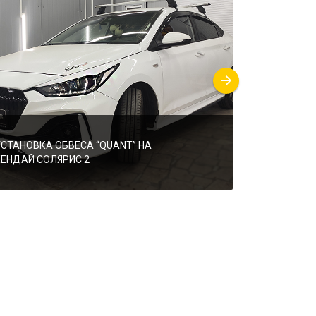
УСТАНОВКА ОБВЕСА “QUANT” НА
УСТАНОВКА 
ХЕНДАЙ СОЛЯРИС 2
“KUDOS”