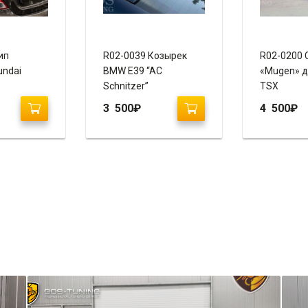
ип
R02-0039 Козырек
R02-0200 
undai
BMW E39 “AC
«Mugen» д
Schnitzer”
TSX
3 500
₽
4 500
₽