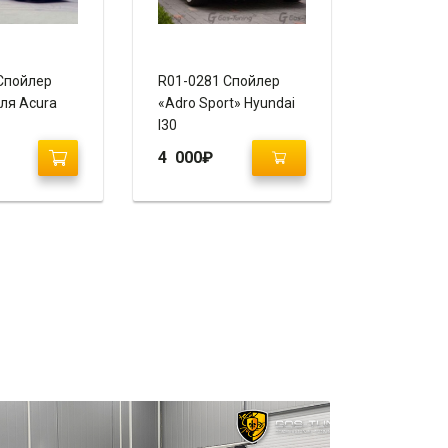
Спойлер
R01-0281 Спойлер
ля Acura
«Adro Sport» Hyundai
I30
4 000
₽