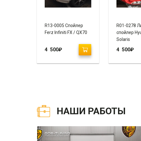
R13-0005 Спойлер
R01-0278 Л
Ferz Infiniti FX / QX70
cпойлер Hy
Solaris
4 500
₽
4 500
₽
НАШИ РАБОТЫ