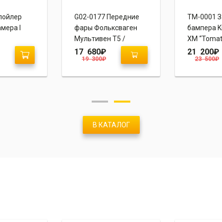
пойлер
G02-0177 Передние
TM-0001 
мера I
фары Фольксваген
бампера K
Мультивен Т5 /
XM “Tomat
Транспортер Т5
17 680
₽
21 200
₽
19 300
₽
23 500
₽
(2003-2010)
В КАТАЛОГ