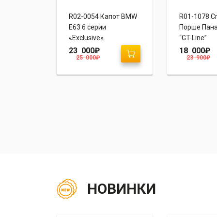
пот
R02-0054 Капот BMW
R01-1078 С
56 /
E63 6 серии
Порше Пана
«Exclusive»
“GT-Line”
23 000
₽
18 000
₽
25 000
₽
23 900
₽
НОВИНКИ