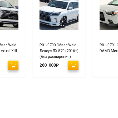
бвес Wald
R01-0790 Обвес Wald
R01-0791 
exus LX III
Лексус ЛХ 570 (2016+)
DAMD Миц
(Без расширения)
260 000
₽