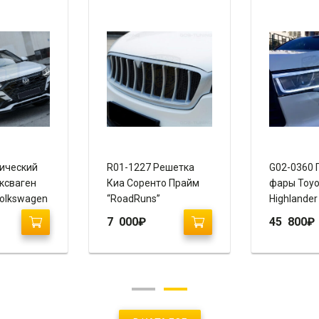
ический
R01-1227 Решетка
G02-0360 
ксваген
Киа Соренто Прайм
фары Toyo
Volkswagen
“RoadRuns”
Highlander
020+)
“Vland”
7 000
₽
45 800
₽