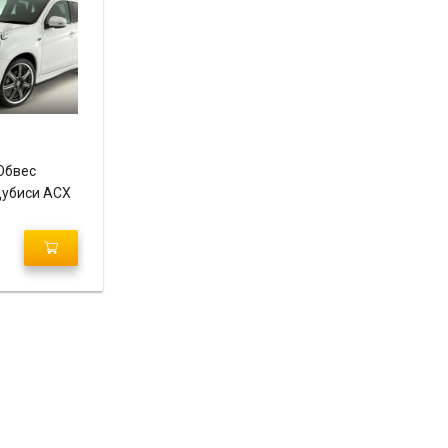
Обвес
убиси АСХ