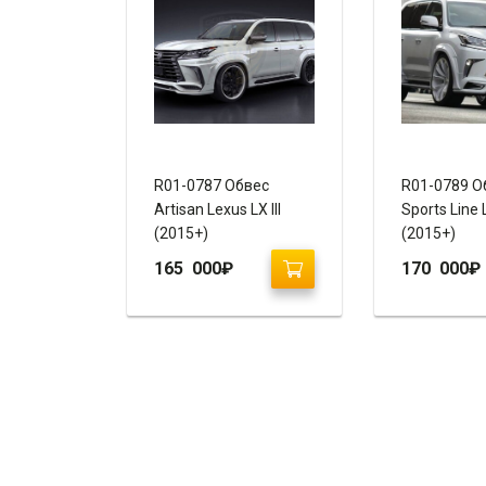
R01-0787 Обвес
R01-0789 О
Artisan Lexus LX III
Sports Line L
(2015+)
(2015+)
165 000
₽
170 000
₽