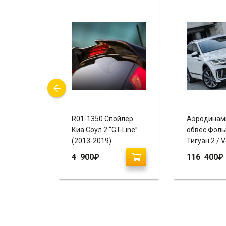
вес Киа
R01-1350 Спойлер
Аэродинам
айлинг 2
Киа Соул 2 “GT-Line”
обвес Фоль
REGO)
(2013-2019)
Тигуан 2 / 
Tiguan 2 (2
4 900
₽
116 400
₽