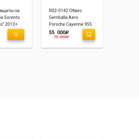
Защиты на
R02-0142 Обвес
R04-0017
ia Sorento
Gemballa Aero
Mercedes
o” 2013+
Porsche Cayenne 955
class
55 000
₽
50 000
70 000
₽
55 000