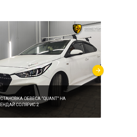
УСТАНОВКА ОБВЕСА “QUANT” НА
УСТАНОВКА 
ХЕНДАЙ СОЛЯРИС 2
“KUDOS”