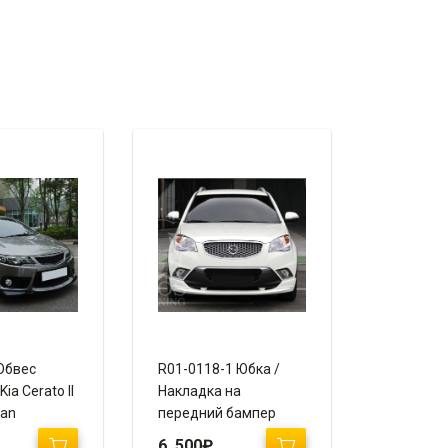
Обвес
R01-0118-1 Юбка /
ia Cerato II
Накладка на
dan
передний бампер
SsangYong Action New
6 500
₽