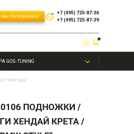
+7 (495) 725-87-36
МЫ ПЕРЕЗВОНИМ
+7 (495) 725-87-39
0
РА GOS-TUNING
ЫЙ
/
ШИНОМОНТАЖ
ТЮНИНГ
ЭКСКЛЮЗИВНАЯ
ЭЛЕКТРОНИКА
X25 “BMW Style”
ИЕ
САЛОНА
ПОКРАСКА
-0106 ПОДНОЖКИ /
бампер
Решетки радиатора / Маски
ГИ ХЕНДАЙ КРЕТА /
бампера
й
Сплиттеры