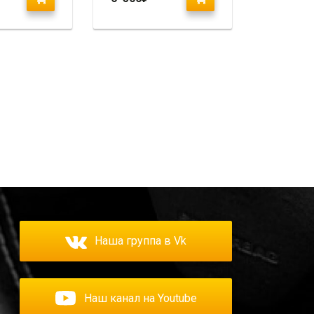
«Ixion»
Наша группа в Vk
Наш канал на Youtube