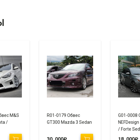
Ы
бвес M&S
R01-0179 Обвес
G01-0008 
ta /
GT300 Mazda 3 Sedan
NEFDesign K
/ Forte Se
30 000
₽
18 000
₽