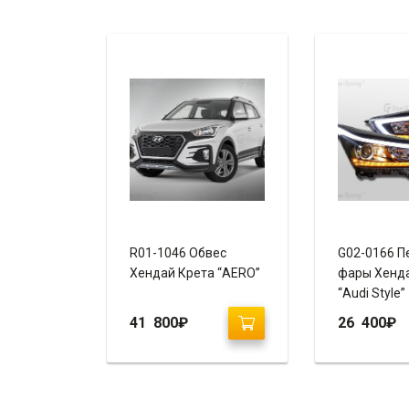
R01-1046 Обвес
G02-0166 П
Хендай Крета “AERO”
фары Хенд
“Audi Style”
41 800
₽
26 400
₽