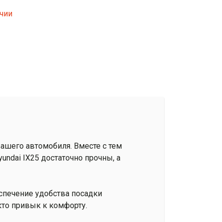
ичии
ашего автомобиля. Вместе с тем
ndai IX25 достаточно прочны, а
спечение удобства посадки
кто привык к комфорту.