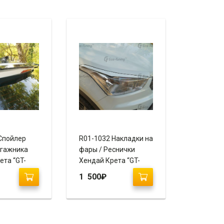
Спойлер
R01-1032 Накладки на
агажника
фары / Реснички
ета “GT-
Хендай Крета “GT-
Line”
1 500
₽