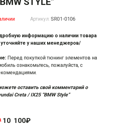
“BMW STYLE”
жки
Спойлеры / Козырьки на стекло
аличии
Артикул:
SR01-0106
дробную информацию о наличии товара
фонари
 уточняйте у наших менеджеров/
ие:
Перед покупкой тюнинг элементов на
мобиль ознакомьтесь, пожалуйста, с
екомендациями
.
ожете оставить свой комментарий о
undai Creta / IX25 “BMW Style”
₽
10 100
₽