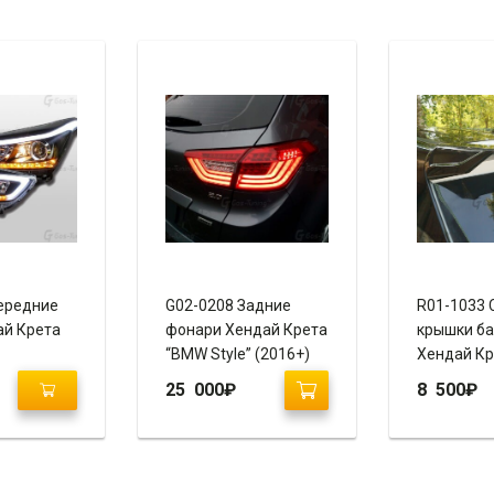
ередние
G02-0208 Задние
R01-1033 
ай Крета
фонари Хендай Крета
крышки б
“BMW Style” (2016+)
Хендай Кр
Line”
25 000
₽
8 500
₽