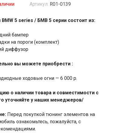
аличии
Артикул:
R01-0139
жки
Спойлеры / Козырьки на стекло
 BMW 5 series / БМВ 5 серии состоит из:
дний бампер
фонари
дки на пороги (комплект)
ий диффузор
льно вы можете приобрести :
одиодные ходовые огни — 6 000 р.
ию о наличии товара и совместимости с
о уточняйте у наших менеджеров/
ие:
Перед покупкой тюнинг элементов на
мобиль ознакомьтесь, пожалуйста, с
екомендациями
.