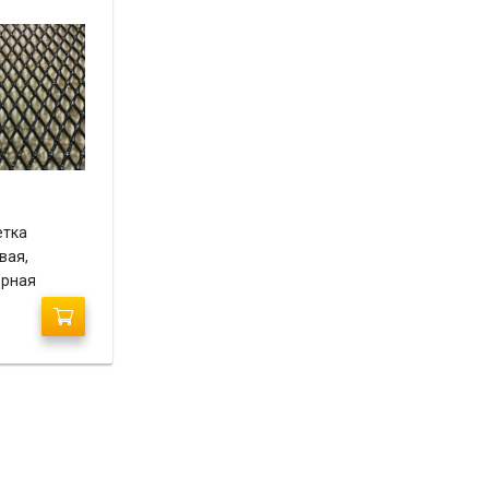
етка
вая,
ерная