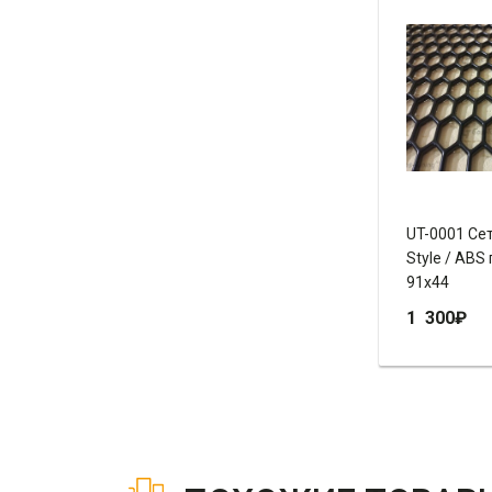
UT-0001 Сет
Style / ABS
91х44
1 300
₽