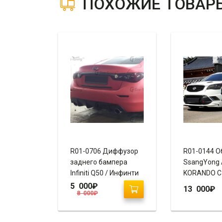
ПОХОЖИЕ ТОВАР
R01-0706 Диффузор
R01-0144 О
заднего бампера
SsangYong 
Infiniti Q50 / Инфинти
KORANDO C
Q50
5 000
₽
13 000
₽
8 000
₽