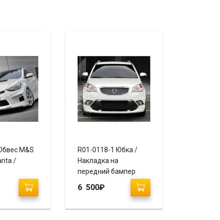
Обвес M&S
R01-0118-1 Юбка /
anta /
Накладка на
передний бампер
SsangYong Action New
6 500
₽
«Ixion»