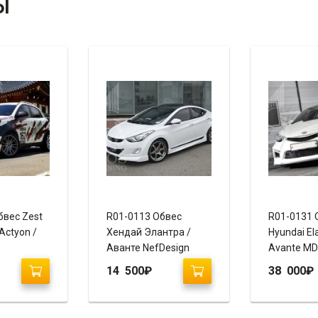
Ы
бвес Zest
R01-0113 Обвес
R01-0131 
Actyon /
Хендай Элантра /
Hyundai El
Аванте NefDesign
Avante MD
(2010-2014)
14 500
₽
38 000
₽