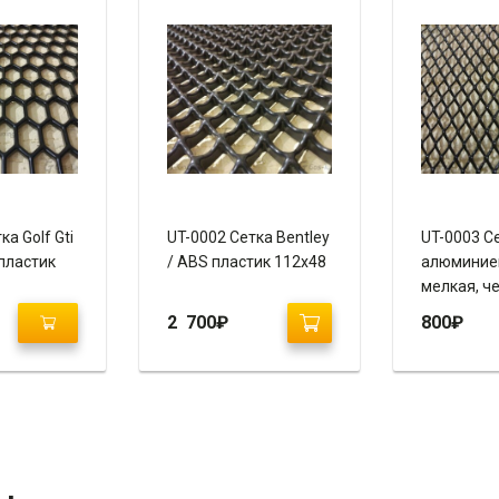
ка Golf Gti
UT-0002 Сетка Bentley
UT-0003 С
 пластик
/ ABS пластик 112х48
алюминие
мелкая, ч
100х50
2 700
₽
800
₽