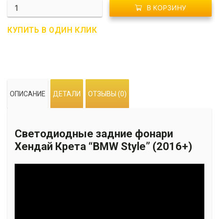
Количество
В КОРЗИНУ
G02-
0208
КУПИТЬ В ОДИН КЛИК
Задние
фонари
Хендай
Крета
"BMW
ОПИСАНИЕ
ДЕТАЛИ
ОТЗЫВЫ (0)
Style"
(2016+)
Светодиодные задние фонари
Хендай Крета “BMW Style” (2016+)