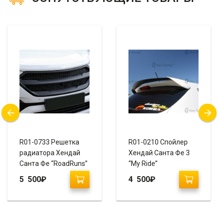
R01-0733 Решетка
R01-0210 Спойлер
радиатора Хендай
Хендай Санта Фе 3
Санта Фе “RoadRuns”
“My Ride”
(2015+)
5 500
₽
4 500
₽