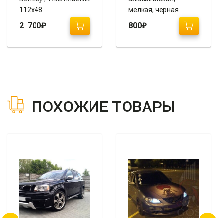
112х48
мелкая, черная
100х50
2 700
₽
800
₽
ПОХОЖИЕ ТОВАРЫ