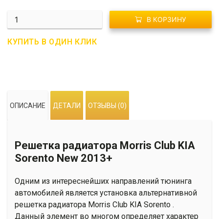
Количество
В КОРЗИНУ
R01-
0132
КУПИТЬ В ОДИН КЛИК
Решетка
радиатора
Morris
Club
Kia
ОПИСАНИЕ
ДЕТАЛИ
ОТЗЫВЫ (0)
Sorento
II
(2013-
Решетка радиатора Morris Club KIA
2016)
Sorento New 2013+
Одним из интереснейших направлений тюнинга
автомобилей является установка альтернативной
решетка радиатора Morris Club KIA Sorento .
Данный элемент во многом определяет характер