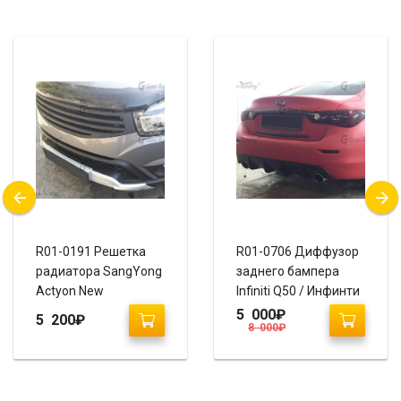
R01-0191 Решетка
R01-0706 Диффузор
радиатора SangYong
заднего бампера
Actyon New
Infiniti Q50 / Инфинти
Q50
5 000
₽
5 200
₽
8 000
₽