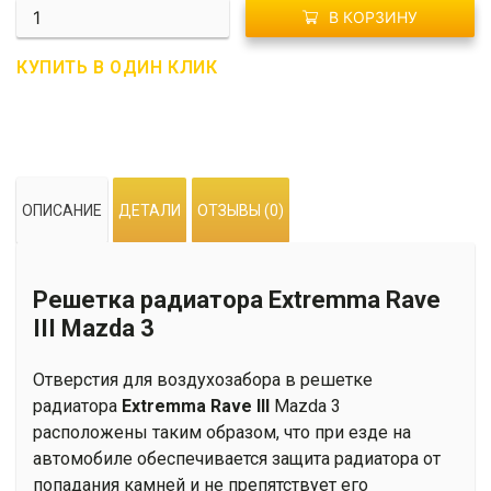
Количество
В КОРЗИНУ
R01-
0006
КУПИТЬ В ОДИН КЛИК
Решетка
радиатора
Extremma
Rave
III
ОПИСАНИЕ
ДЕТАЛИ
ОТЗЫВЫ (0)
Mazda
3
Решетка радиатора Extremma Rave
III Mazda 3
Отверстия для воздухозабора в решетке
радиатора
Extremma Rave III
Mazda 3
расположены таким образом, что при езде на
автомобиле обеспечивается защита радиатора от
попадания камней и не препятствует его